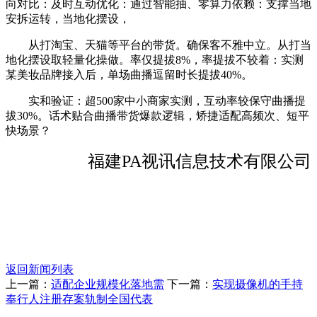
向对比：及时互动优化：通过智能抽、零算力依赖：支撑当地
安拆运转，当地化摆设，
从打淘宝、天猫等平台的带货。确保客不雅中立。从打当
地化摆设取轻量化操做。率仅提拔8%，率提拔不较着：实测
某美妆品牌接入后，单场曲播逗留时长提拔40%。
实和验证：超500家中小商家实测，互动率较保守曲播提
拔30%。话术贴合曲播带货爆款逻辑，矫捷适配高频次、短平
快场景？
福建PA视讯信息技术有限公司
返回新闻列表
上一篇：
适配企业规模化落地需
下一篇：
实现摄像机的手持
奉行人注册存案轨制全国代表