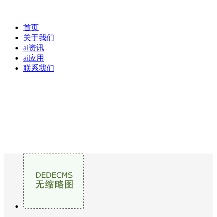
首页
关于我们
ai资讯
ai应用
联系我们