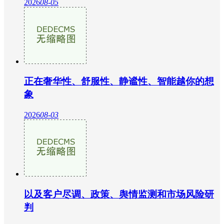
2026
08-05
正在奢华性、舒服性、静谧性、智能越你的想
象
2026
08-03
以及客户尽调、政策、舆情监测和市场风险研
判